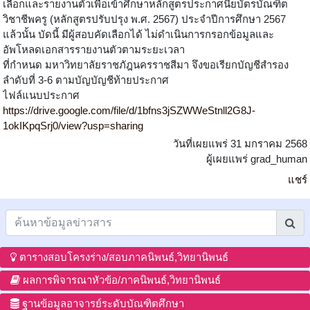
เลือกและรายงานตัวเพื่อเข้าศึกษาหลักสูตรประกาศนียบัตรบัณฑิต
วิชาชีพครู (หลักสูตรปรับปรุง พ.ศ. 2567) ประจำปีการศึกษา 2567
แล้วนั้น บัดนี้ มีผู้สอบคัดเลือกได้ ไม่ดำเนินการกรอกข้อมูลและ
อัพโหลดเอกสารรายงานตัวตามระยะเวลา
ที่กำหนด มหาวิทยาลัยราชภัฎนครราชสีมา จึงขอเรียกบัญชีสำรอง
ลำดับที่ 3-6 ตามบัญบัญชีท้ายประกาศ
ไฟล์แนบประกาศ
https://drive.google.com/file/d/1bfns3jSZWWeStnll2G8J-
1okIKpqSrj0/view?usp=sharing
วันที่เผยแพร่ 31 มกราคม 2568
ผู้เผยแพร่ grad_human
แชร์
ตารางสอบโครงร่าง/สอบภาคนิพนธ์,วิทยานิพนธ์
ผลการพิจารณาหัวข้อ/ภาคนิพนธ์,วิทยานิพนธ์
ฐานข้อมูลอาจารย์ระดับบัณฑิตศึกษา